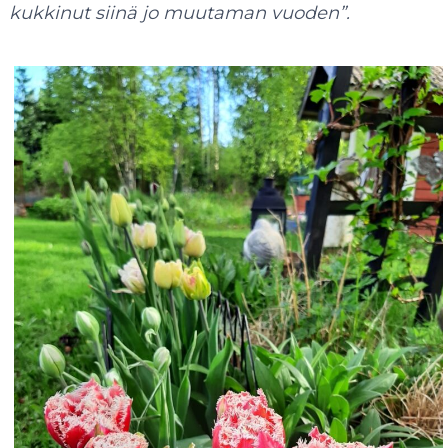
kukkinut siinä jo muutaman vuoden”.