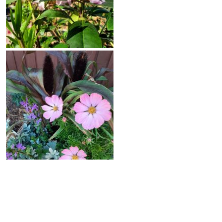
Kevään ensimmäiset kukkijat – oodi orvokeille