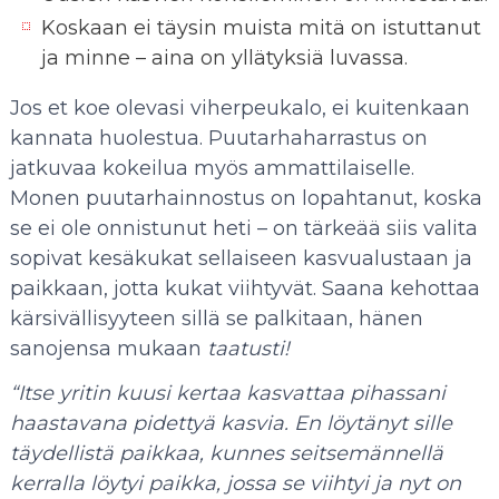
Koskaan ei täysin muista mitä on istuttanut
ja minne – aina on yllätyksiä luvassa.
Jos et koe olevasi viherpeukalo, ei kuitenkaan
kannata huolestua. Puutarhaharrastus on
jatkuvaa kokeilua myös ammattilaiselle.
Monen puutarhainnostus on lopahtanut, koska
se ei ole onnistunut heti – on tärkeää siis valita
sopivat kesäkukat sellaiseen kasvualustaan ja
paikkaan, jotta kukat viihtyvät. Saana kehottaa
kärsivällisyyteen sillä se palkitaan, hänen
sanojensa mukaan
taatusti!
“Itse yritin kuusi kertaa kasvattaa pihassani
haastavana pidettyä kasvia. En löytänyt sille
täydellistä paikkaa, kunnes seitsemännellä
kerralla löytyi paikka, jossa se viihtyi ja nyt on