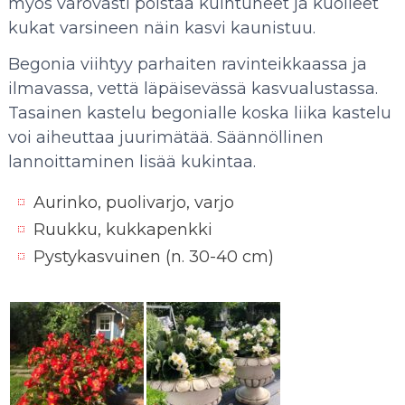
myös varovasti poistaa kuihtuneet ja kuolleet
kukat varsineen näin kasvi kaunistuu.
Begonia viihtyy parhaiten ravinteikkaassa ja
ilmavassa, vettä läpäisevässä kasvualustassa.
Tasainen kastelu begonialle koska liika kastelu
voi aiheuttaa juurimätää. Säännöllinen
lannoittaminen lisää kukintaa.
Aurinko, puolivarjo, varjo
Ruukku, kukkapenkki
Pystykasvuinen (n. 30-40 cm)