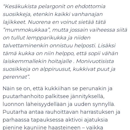
“Kesäkukista pelargonit on ehdottomia
suosikkeja, etenkin kaikki vanhanajan
lajikkeet. Nuorena en voinut sietää tätä
”mummokukkaa”, mutta jossain vaiheessa siitä
on tullut lempparikukka ja niiden
talvettaminenkin onnistuu helposti. Lisäksi
tämä kukka on niin helppo, että sopii vähän
laiskemmallekin hoitajalle
. Monivuotisista
suosikkeja on alppiruusut, kukkivat puut ja
perennat”.
Näin se on, että kukkiihan se perunakin ja
puutarhanhoito palkitsee jännityksellä,
luonnon läheisyydellään ja uuden synnyllä.
Puutarha antaa rauhoittavan harrastuksen ja
parhaassa tapauksessa aktivoi ajatuksia
pienine kauniine haasteineen – vaikka