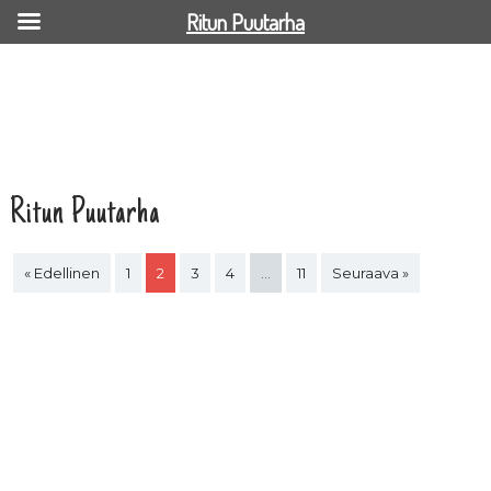
Ritun Puutarha
Ritun Puutarha
« Edellinen
1
2
3
4
…
11
Seuraava »
Puutarhan hoidolla huolet ja murheet unholaan