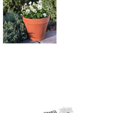
Ritun vinkit – Top 10 riippuvat kesäkukat