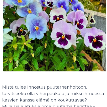
Mistä tulee innostus puutarhanhoitoon,
tarvitseeko olla viherpeukalo ja miksi ihmeessä
kasvien kanssa elämä on koukuttavaa?
Millaisia ajatuksia oma puutarha herättää –