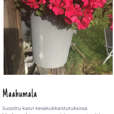
Maahumala
Suosittu kasvi kesäkukkaistutuksissa.