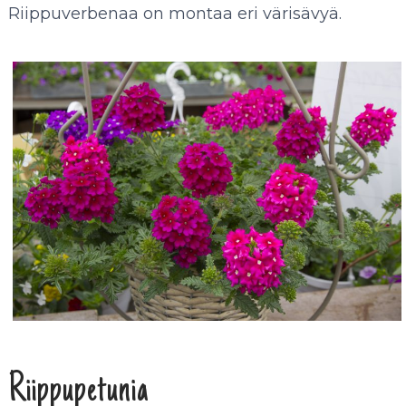
Riippuverbenaa on montaa eri värisävyä.
Riippupetunia