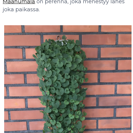
Maahumala
on perenna, joka menestyy lähes
joka paikassa.