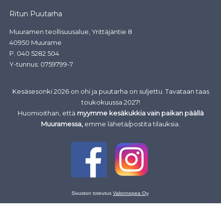
Ritun Puutarha
Muuramen teollisuusalue, Yrittäjäntie 8
40950 Muurame
P.
040 5282 504
Y-tunnus: 0759799-7
Kesäsesonki 2026 on ohi ja puutarha on suljettu. Tavataan taas
toukokuussa 2027!
Huomioithan, että
myymme kesäkukkia vain paikan päällä
Muuramessa,
emme lähetä/postita tilauksia.
Sivuston toteutus
Valonnopea Oy
.