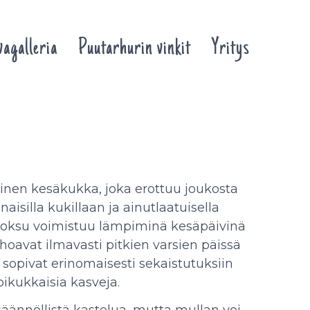
agalleria
Puutarhurin vinkit
Yritys
inen kesäkukka, joka erottuu joukosta
silla kukillaan ja ainutlaatuisella
uoksu voimistuu lämpiminä kesäpäivinä
ohoavat ilmavasti pitkien varsien päissä
a sopivat erinomaisesti sekaistutuksiin
kukkaisia kasveja.