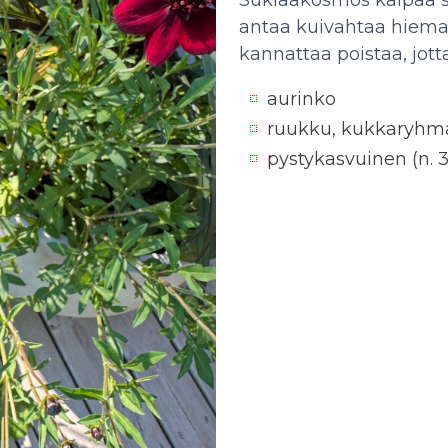
Suklaakosmos kaipaa sä
antaa kuivahtaa hieman
kannattaa poistaa, jot
aurinko
ruukku, kukkaryhmä
pystykasvuinen (n. 