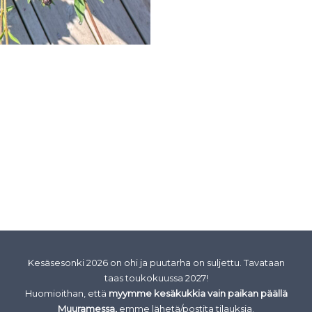
Kesäsesonki 2026 on ohi ja puutarha on suljettu. Tavataan
taas toukokuussa 2027!
Huomioithan, että
myymme kesäkukkia vain paikan päällä
Muuramessa,
emme lähetä/postita tilauksia.