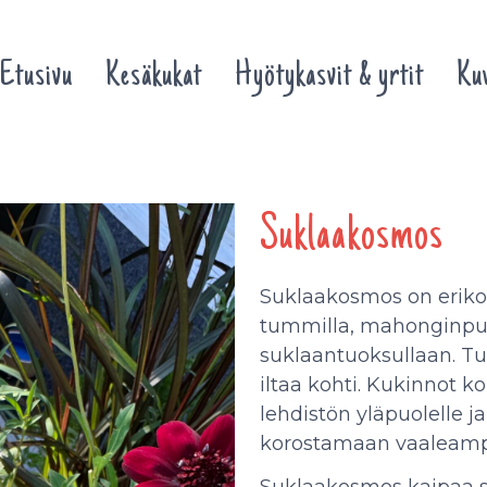
Etusivu
Kesäkukat
Hyötykasvit & yrtit
Kuv
Suklaakosmos
Suklaakosmos on eriko
tummilla, mahonginpunai
suklaantuoksullaan. T
iltaa kohti. Kukinnot k
lehdistön yläpuolelle j
korostamaan vaaleampi