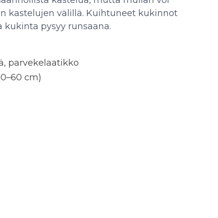
ännöllistä kastelua, mutta mullan voi
 kastelujen välillä. Kuihtuneet kukinnot
ta kukinta pysyy runsaana.
, parvekelaatikko
30–60 cm)