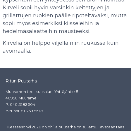
Kirveli sopii hyvin varsinkin keitettyjen ja
grillattujen ruokien päälle ripoteltavaksi, mutta
sopii myös esimerkiksi kiisseleihin ja
hedelmäsalaatteihin mausteeksi.
Kirveliä on helppo viljellä niin ruukussa kuin
avomaalla.
Ritun Puutarha
Muuramen teollisuusalue, Yrittäjäntie 8
40950 Muurame
P.
040 5282 504
Y-tunnus: 0759799-7
Kesäsesonki 2026 on ohi ja puutarha on suljettu. Tavataan taas