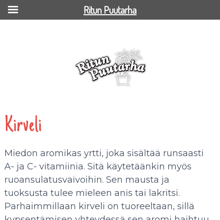
Ritun Puutarha
Kirveli
Kirveli
Miedon aromikas yrtti, joka sisältää runsaasti
A- ja C- vitamiinia. Sitä käytetäänkin myös
ruoansulatusvaivoihin. Sen mausta ja
tuoksusta tulee mieleen anis tai lakritsi.
Parhaimmillaan kirveli on tuoreeltaan, sillä
kypsentämisen yhteydessä sen aromi haihtuu.