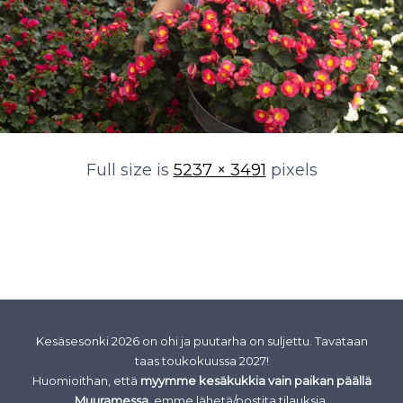
Full size is
5237 × 3491
pixels
Kesäsesonki 2026 on ohi ja puutarha on suljettu. Tavataan
taas toukokuussa 2027!
Huomioithan, että
myymme kesäkukkia vain paikan päällä
Muuramessa,
emme lähetä/postita tilauksia.