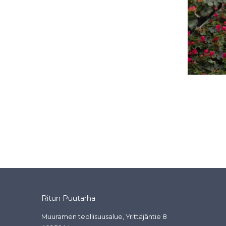
Ritun Puutarha
Muuramen teollisuusalue, Yrittäjäntie 8