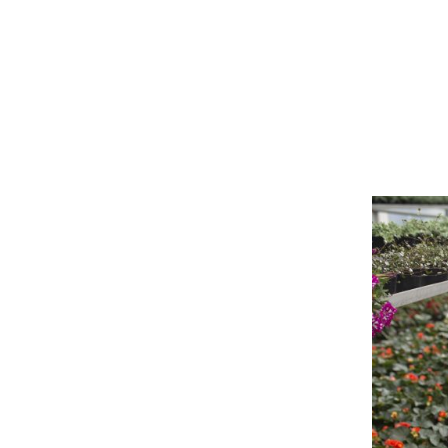
RitunPuutarha-6036