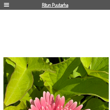
Ritun Puutarha
Puutarhagerbera2