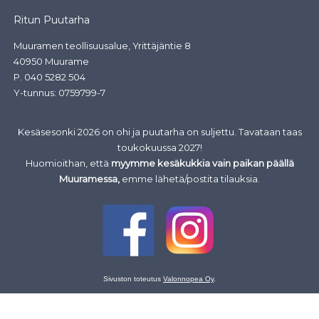
Ritun Puutarha
Muuramen teollisuusalue, Yrittäjäntie 8
40950 Muurame
P.
040 5282 504
Y-tunnus: 0759799-7
Kesäsesonki 2026 on ohi ja puutarha on suljettu. Tavataan taas
toukokuussa 2027!
Huomioithan, että
myymme kesäkukkia vain paikan päällä
Muuramessa,
emme lähetä/postita tilauksia.
Sivuston toteutus
Valonnopea Oy
.