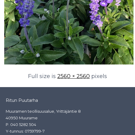
Full size is
2560 × 2560
pixels
Ritun Puutarha
Muuramen teollisuusalue, Yrittäjäntie 8
40950 Muurame
P.
040 5282 504
Y-tunnus: 0759799-7