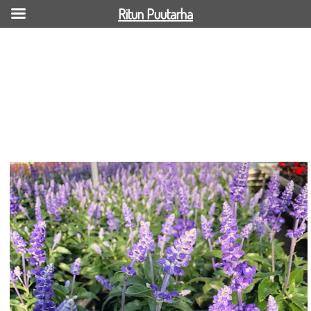
Ritun Puutarha
Härmesalvia_RitunPuutarha_2