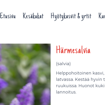
Etusivu
Kesäkukat
Hyötykasvit & yrtit
Kuv
Härmesalvia
(salvia)
Helppohoitoinen kasvi, j
latvassa. Kestää hyvin
ruukuissa. Huonot kukin
lannoitus.