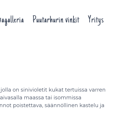
agalleria
Puutarhurin vinkit
Yritys
olla on sinivioletit kukat tertuissa varren
 taivasalla maassa tai isommissa
not poistettava, säännöllinen kastelu ja