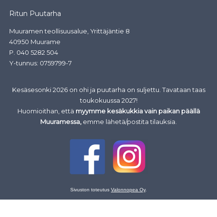
Ritun Puutarha
Muuramen teollisuusalue, Yrittäjäntie 8
40950 Muurame
P.
040 5282 504
Y-tunnus: 0759799-7
Kesäsesonki 2026 on ohi ja puutarha on suljettu. Tavataan taas
toukokuussa 2027!
Huomioithan, että
myymme kesäkukkia vain paikan päällä
Muuramessa,
emme lähetä/postita tilauksia.
Sivuston toteutus
Valonnopea Oy
.