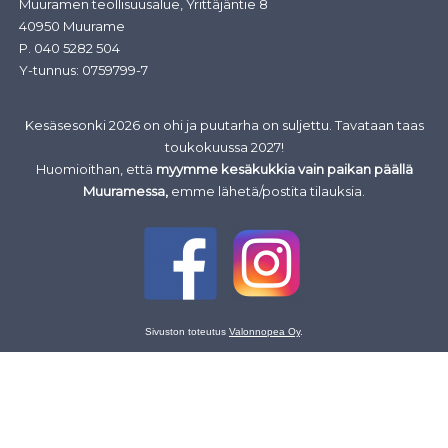
Muuramen teollisuusalue, Yrittäjäntie 8
40950 Muurame
P.
040 5282 504
Y-tunnus: 0759799-7
Kesäsesonki 2026 on ohi ja puutarha on suljettu. Tavataan taas
toukokuussa 2027!
Huomioithan, että
myymme kesäkukkia vain paikan päällä
Muuramessa,
emme lähetä/postita tilauksia.
Sivuston toteutus
Valonnopea Oy
.