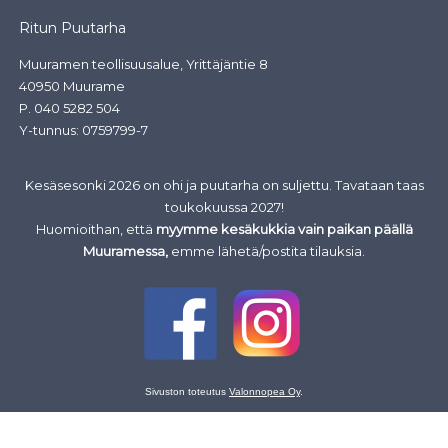
Ritun Puutarha
Muuramen teollisuusalue, Yrittäjäntie 8
40950 Muurame
P.
040 5282 504
Y-tunnus: 0759799-7
Kesäsesonki 2026 on ohi ja puutarha on suljettu. Tavataan taas
toukokuussa 2027!
Huomioithan, että
myymme kesäkukkia vain paikan päällä
Muuramessa,
emme lähetä/postita tilauksia.
Sivuston toteutus
Valonnopea Oy
.