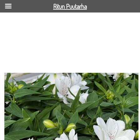
Ritun Puutarha
Valkoinen kesäkukka2