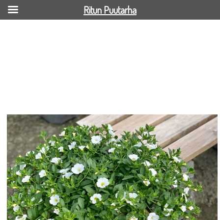
Ritun Puutarha
438223212_788144539914695_3735377182674188267_n