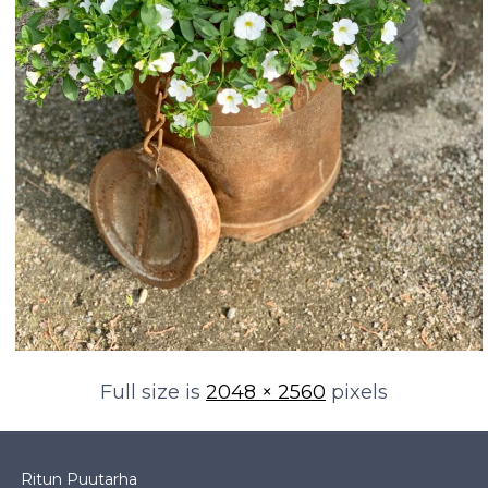
Full size is
2048 × 2560
pixels
Ritun Puutarha