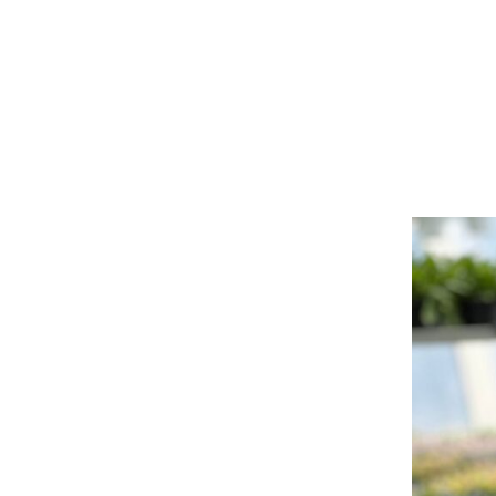
Keltainen kesäkukka6