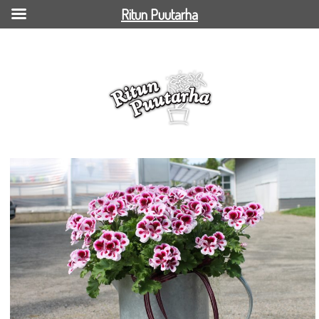
Ritun Puutarha
Enkelipelargonia