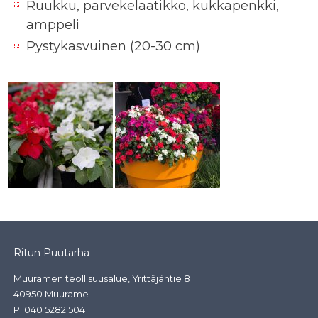
Ruukku, parvekelaatikko, kukkapenkki,
amppeli
Pystykasvuinen (20-30 cm)
Ritun Puutarha
Muuramen teollisuusalue, Yrittäjäntie 8
40950 Muurame
P.
040 5282 504