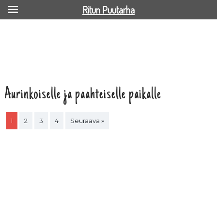
Ritun Puutarha
Aurinkoiselle ja paahteiselle paikalle
1
2
3
4
Seuraava »
Salvia Salgoon