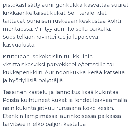
pistokaslisätty auringonkukka kasvattaa suuret
kirkkaankeltaiset kukat. Sen terälehdet
taittavat punaisen ruskeaan keskustaa kohti
mentäessä. Viihtyy aurinkoisella paikalla.
Suositellaan ravinteikas ja läpäisevä
kasvualusta.
Istutetaan isokokoisiin ruukkuihin
yksittäiskasviksi parvekkeelle/terassille tai
kukkapenkkiin. Auringonkukka kerää katseita
ja hyödyllisiä pölyttäjiä.
Tasainen kastelu ja lannoitus lisää kukintaa.
Poista kuihtuneet kukat ja lehdet leikkaamalla,
näin kukinta jatkuu runsaana koko kesän.
Etenkin lämpimässä, aurinkoisessa paikassa
tarvitsee melko paljon kastelua